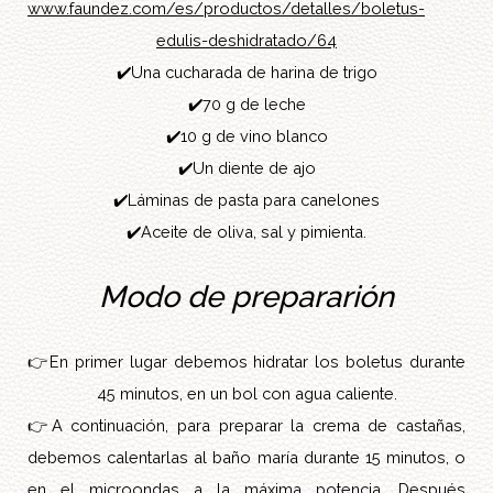
www.faundez.com/es/productos/detalles/boletus-
edulis-deshidratado/64
✔️
Una cucharada de harina de trigo
✔️
70 g de leche
✔️
10 g de vino blanco
✔️
Un diente de ajo
✔️
Láminas de pasta para canelones
✔️
Aceite de oliva, sal y pimienta.
Modo de prepararión
👉
En primer lugar debemos hidratar los boletus durante
45 minutos, en un bol con agua caliente.
👉
A continuación, para preparar la crema de castañas,
debemos calentarlas al baño maría durante 15 minutos, o
en el microondas a la máxima potencia. Después