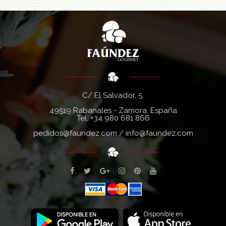
C/ El Salvador, 5.
49519 Rabanales - Zamora. España
Tel.
+34 980 681 866
pedidos@faundez.com
/
info@faundez.com