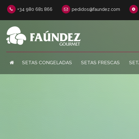
+34 980 681 866
pedidos@faundez.com
SETAS CONGELADAS
SETAS FRESCAS
SET