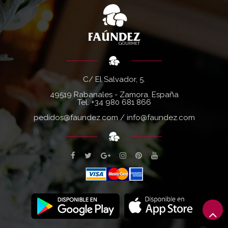
C/ El Salvador, 5.
49519 Rabanales - Zamora. España
Tel.
+34 980 681 866
pedidos@faundez.com
/
info@faundez.com