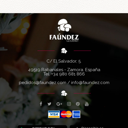
C/ El Salvador, 5.
49519 Rabanales - Zamora. España
Tel.
+34 980 681 866
pedidos@faundez.com
/
info@faundez.com