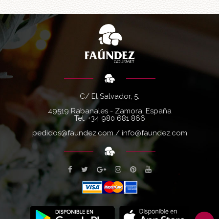
C/ El Salvador, 5.
49519 Rabanales - Zamora. España
Tel.
+34 980 681 866
pedidos@faundez.com
/
info@faundez.com